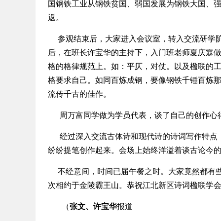
国钢铁工业从钢铁贫国、弱国发展为钢铁大国、
返。
参观结束后，大家进入会议室，转入交流研学阶
后，在班长许宝华的主持下，入门班老师夏庆霖
格的格律规范上。如：平仄，对仗。以及楹联的
格要求自己。如同百炼成钢，要像钢铁千锤百炼
流传千古的佳作。
周万富同学做为学员代表，谈了自己的创作心
经过深入交流古体诗和现代诗的诗词写作特点，
纷纷提笔创作起来。会场上始终洋溢着谈古论今
不经意间，时间已届午餐之时。大家竟然都有些
次相约于金陵霸王山。恭祝江北新区诗词楹联学
（
张文、许宝华
报道