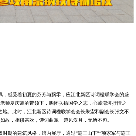
，感受着初夏的芬芳与飘零，应江北新区诗词楹联学会的盛
在老师夏庆霖的带领下，胸怀弘扬国学之志，心藏澎湃抒情之
学之地。此时，江北新区诗词楹联学会会长朱宏和副会长张文不
见如故，相谈甚欢，诗词曲赋，楚风汉月，无所不包。
期的建筑风格，馆内展厅，通过“霸王山下”“项家军与霸王