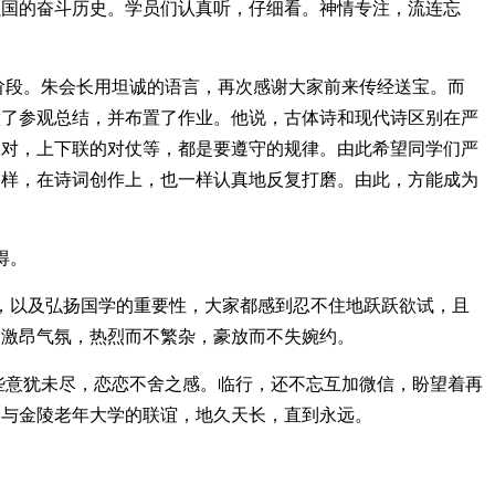
强国的奋斗历史。学员们认真听，仔细看。神情专注，流连忘
段。朱会长用坦诚的语言，再次感谢大家前来传经送宝。而
做了参观总结，并布置了作业。他说，古体诗和现代诗区别在严
工对，上下联的对仗等，都是要遵守的规律。由此希望同学们严
那样，在诗词创作上，也一样认真地反复打磨。由此，方能成为
得。
以及弘扬国学的重要性，大家都感到忍不住地跃跃欲试，且
的激昂气氛，热烈而不繁杂，豪放而不失婉约。
意犹未尽，恋恋不舍之感。临行，还不忘互加微信，盼望着再
会与金陵老年大学的联谊，地久天长，直到永远。