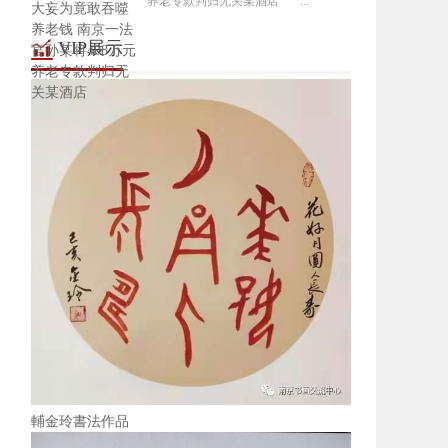
养老专款判归无关某酒店 ...
VIP展示
輔金玲書法作品