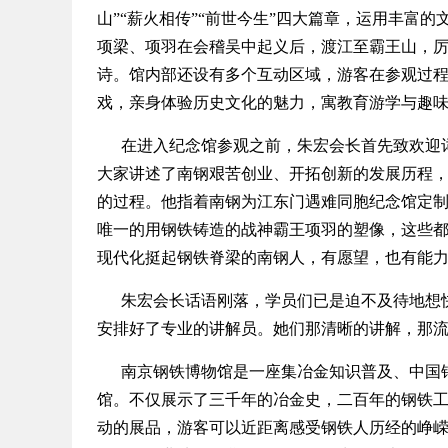
山”“薪火相传”“前世今生”四大篇章，运用丰富
项梁、项羽在会稽吴中起义后，渡江至霸王山，厉
诗。馆内部还设有多个互动区域，游客在参观过
戏，亲身体验历史文化的魅力，寓教育游学与趣
在进入纪念馆参观之前，朱宏会长首先致欢迎词
大家讲述了南钢艰苦创业、开拓创新的发展历程
的过程。他指着南钢为江东门遇难同胞纪念馆定制
唯一的用钢铁铸造的战神霸王项羽的塑像，这些
现代化挺起钢铁脊梁的南钢人，有愿望，也有能力
朱宏会长话语刚落，学员们已是迫不及待地想快
安排好了专业的讲解员。她们那清晰的讲解，那
南京钢铁博物馆是一座集冶金知识普及、中国钢
馆。不仅展示了三千年的冶金史，二百年的钢铁
动的展品，游客可以近距离感受钢铁人历经的峥