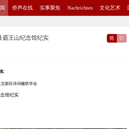
闻
侨声在线
实事聚焦
Nachrichten
文化艺术
及霸王山纪念馆纪实
简
繁
实
源：江北新区诗词楹联学会
纪念馆纪实