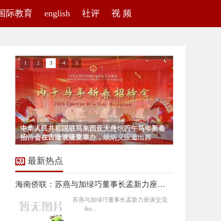
国际教育
english
社评
视 频
1
2
3
4
5
中国驻杜塞尔多夫总领事余勇出席波恩华侨中文
海南昌江县委统战部副部长王丹一行到访省侨商
中华人民共和国驻马来西亚大使馆丙午马年新春
学校40周年校庆
石不能言最可人 || 邹雷
会、省潮促会调研交流
招待会在吉隆坡隆重举办，续炳义应邀出席
最新热点
海南侨联：苏燕与加绿巧董事长孟新力座谈交流
苏燕与加绿巧董事长孟新力座谈交流
&n...