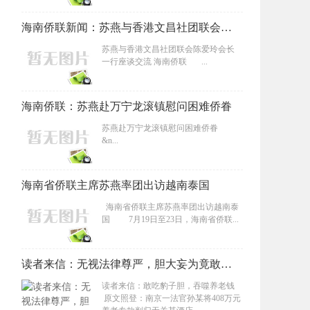
海南侨联新闻：苏燕与香港文昌社团联会陈爱玲会长一行座谈交流
苏燕与香港文昌社团联会陈爱玲会长
一行座谈交流 海南侨联 ...
海南侨联：苏燕赴万宁龙滚镇慰问困难侨眷
苏燕赴万宁龙滚镇慰问困难侨眷
&n...
海南省侨联主席苏燕率团出访越南泰国
海南省侨联主席苏燕率团出访越南泰
国 7月19日至23日，海南省侨联...
读者来信：无视法律尊严，胆大妄为竟敢吞噬养老钱 南京一法官孙某将408万元养老专款判归无关某酒店
读者来信：敢吃豹子胆，吞噬养老钱
原文照登：南京一法官孙某将408万元