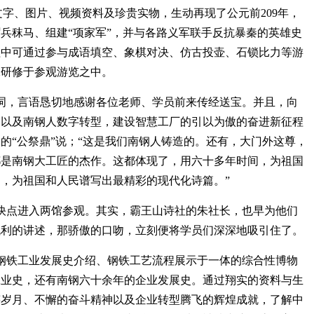
的文字、图片、视频资料及珍贵实物，生动再现了公元前209年，
兵秣马、组建“项家军”，并与各路义军联手反抗暴秦的英雄史
程中可通过参与成语填空、象棋对决、仿古投壶、石锁比力等游
味研修于参观游览之中。
，言语恳切地感谢各位老师、学员前来传经送宝。并且，向
，以及南钢人数字转型，建设智慧工厂的引以为傲的奋进新征程
的“公祭鼎”说；“这是我们南钢人铸造的。还有，大门外这尊，
都是南钢大工匠的杰作。这都体现了，用六十多年时间，为祖国
，为祖国和人民谱写出最精彩的现代化诗篇。”
点进入两馆参观。其实，霸王山诗社的朱社长，也早为他们
流利的讲述，那骄傲的口吻，立刻便将学员们深深地吸引住了。
铁工业发展史介绍、钢铁工艺流程展示于一体的综合性博物
工业史，还有南钢六十余年的企业发展史。通过翔实的资料与生
嵘岁月、不懈的奋斗精神以及企业转型腾飞的辉煌成就，了解中