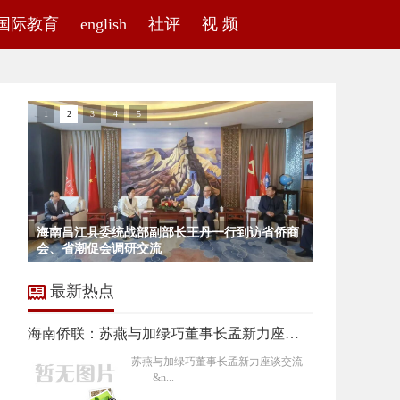
国际教育
english
社评
视 频
1
2
3
4
5
中国驻杜塞尔多夫总领事余勇出席波恩华侨中文
海南昌江县委统战部副部长王丹一行到访省侨商
中华人民共和国驻马来西亚大使馆丙午马年新春
学校40周年校庆
石不能言最可人 || 邹雷
会、省潮促会调研交流
招待会在吉隆坡隆重举办，续炳义应邀出席
最新热点
海南侨联：苏燕与加绿巧董事长孟新力座谈交流
苏燕与加绿巧董事长孟新力座谈交流
&n...