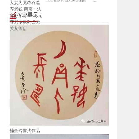
养老专款判归无关某酒店 ...
VIP展示
輔金玲書法作品