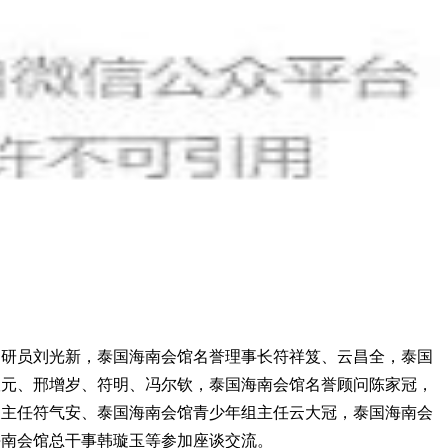
调研员刘光新，泰国海南会馆名誉理事长符祥笈、云昌全，泰国
掀元、邢增岁、符明、冯尔钦，泰国海南会馆名誉顾问陈家冠，
关主任符气安、泰国海南会馆青少年组主任云大冠，泰国海南会
海南会馆总干事韩璇玉等参加座谈交流。