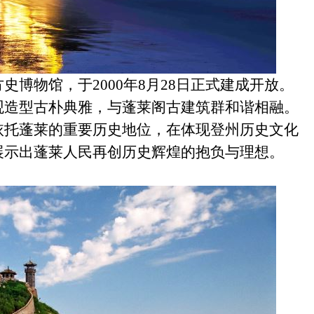
方史博物馆，
于
2000
年8月28日正式建成开放。
观造型古朴典雅，与蓬莱阁古建筑群和谐相融。
依托蓬莱的重要历史地位，在体现登州历史文化
展示出蓬莱人民再创历史辉煌的抱负与理想。