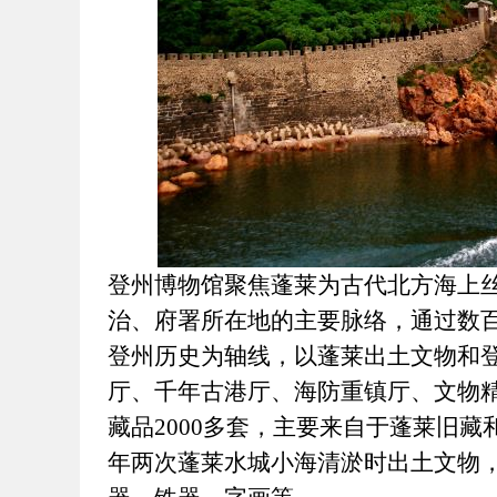
登州博物馆聚焦蓬莱为古代北方海上
治、府署所在地的主要脉络，通过数
登州历史为轴线，以蓬莱出土文物和
厅、千年古港厅、海防重镇厅、文物
藏品2000多套，主要来自于蓬莱旧藏和
年两次蓬莱水城小海清淤时出土文物