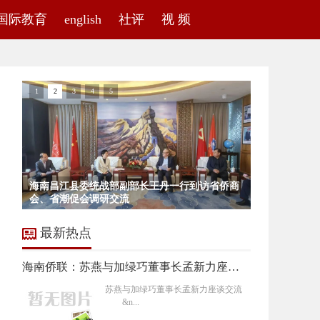
国际教育
english
社评
视 频
1
2
3
4
5
中国驻杜塞尔多夫总领事余勇出席波恩华侨中文
海南昌江县委统战部副部长王丹一行到访省侨商
中华人民共和国驻马来西亚大使馆丙午马年新春
学校40周年校庆
石不能言最可人 || 邹雷
会、省潮促会调研交流
招待会在吉隆坡隆重举办，续炳义应邀出席
最新热点
海南侨联：苏燕与加绿巧董事长孟新力座谈交流
苏燕与加绿巧董事长孟新力座谈交流
&n...