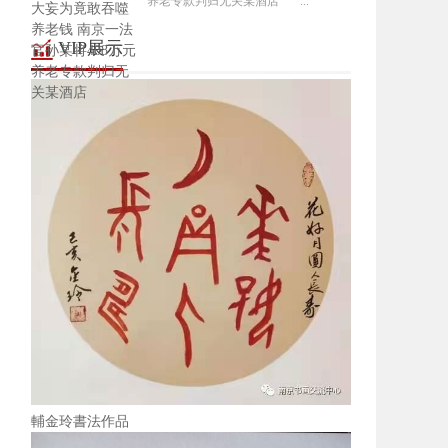
养老专款判归无关某酒店 ...
VIP展示
輔金玲書法作品