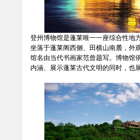
登州博物馆是
蓬莱唯一一座综合性地
坐落于蓬莱阁西侧、田横山南麓，外
馆名由当代书画家范曾题写。
博物馆
内涵、展示蓬莱古代文明的同时，也